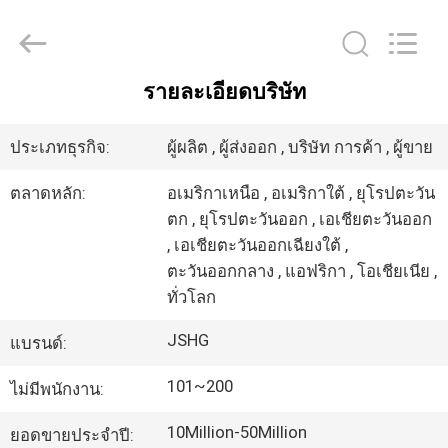
2026
Jiangsu
hongguang
steel
pole
co.,ltd.
รายละเอียดบริษัท
All
Rights
บ้าน
Reserved.
ประเภทธุรกิจ:
ผู้ผลิต , ผู้ส่งออก , บริษัท การค้า , ผู้ขาย
สินค้า
ตลาดหลัก:
อเมริกาเหนือ , อเมริกาใต้ , ยุโรปตะวัน
ตก , ยุโรปตะวันออก , เอเชียตะวันออก
, เอเชียตะวันออกเฉียงใต้ ,
วิดีโอ
ตะวันออกกลาง , แอฟริกา , โอเชียเนีย ,
ทั่วโลก
แสดง
JSHG
แบรนด์:
VR
101~200
ไม่มีพนักงาน:
10Million-50Million
ยอดขายประจำปี: