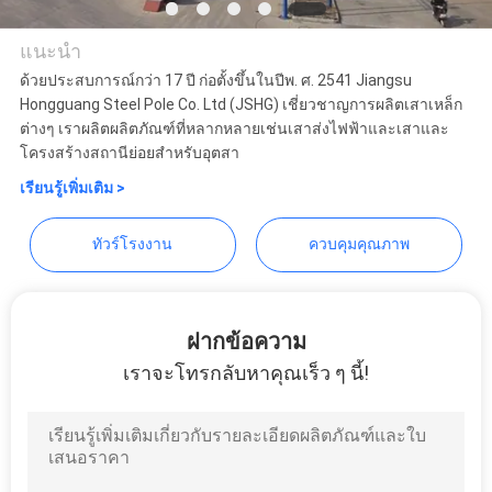
เรา
แนะนำ
503
ด้วยประสบการณ์กว่า 17 ปี ก่อตั้งขึ้นในปีพ. ศ. 2541 Jiangsu
Jiangsu hongguang steel pole
Hongguang Steel Pole Co. Ltd (JSHG) เชี่ยวชาญการผลิตเสาเหล็ก
SERVICE
ต่างๆ เราผลิตผลิตภัณฑ์ที่หลากหลายเช่นเสาส่งไฟฟ้าและเสาและ
co.,ltd
โครงสร้างสถานีย่อยสำหรับอุตสา
TEMPORARILY
เรียนรู้เพิ่มเติม >
UNAVAILABLE
503
ทัวร์โรงงาน
ควบคุมคุณภาพ
SERVICE
TEMPORARILY
ฝากข้อความ
UNAVAILABLE
เราจะโทรกลับหาคุณเร็ว ๆ นี้!
NGINX
ขอ