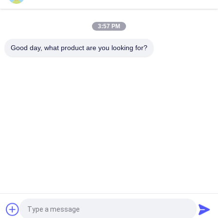
ส่วน
ตัว
3:57 PM
Good day, what product are you looking for?
หมวดหมู่ยอดนิยม
ทั้งหมด
เหล็กท่อขั้วโลก
ขั้วไฟฟ้าไฟฟ้า
เสาส่งกำลัง
เสาเหล็กชุบสังกะสี
เสาไฟฟ้าเหล็ก
โครงสร้างเหล็กย่อย
อาคารโทรคมนาคม
เสาไฟฟ้าเหล็ก
ขอใบเสนอราคา