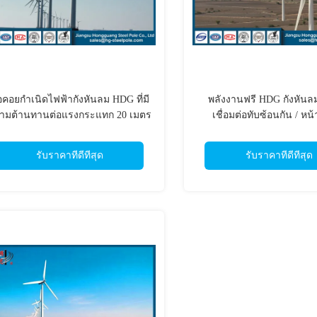
คอยกำเนิดไฟฟ้ากังหันลม HDG ที่มี
พลังงานฟรี HDG กังหันลม
ามต้านทานต่อแรงกระแทก 20 เมตร
เชื่อมต่อทับซ้อนกัน / ห
ด้วยโหมดพลิกแพลง
รับราคาที่ดีที่สุด
รับราคาที่ดีที่สุด