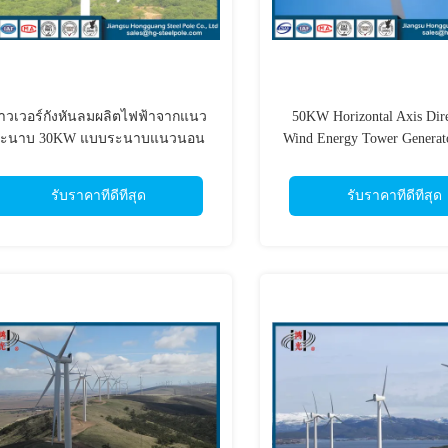
าวเวอร์กังหันลมผลิตไฟฟ้าจากแนว
50KW Horizontal Axis Dire
ระนาบ 30KW แบบระนาบแนวนอน
Wind Energy Tower Generat
พร้อมผงเคลือบ
Coated
รับราคาที่ดีที่สุด
รับราคาที่ดีที่สุด