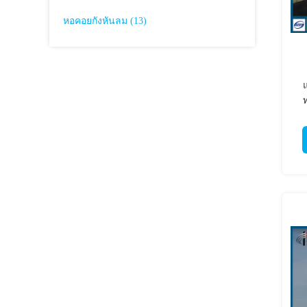
หอคอยกังหันลม
(13)