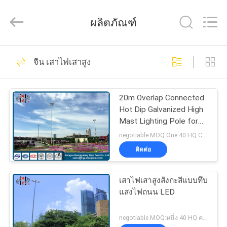
2026
Jiangsu
hongguang
ผลิตภัณฑ์
steel
pole
co.,ltd.
All
325
Rights
บ้าน
Reserved.
จีน เสาไฟเสาสูง
เหล็กท่อขั้วโลก
สินค้า
20m Overlap Connected
Hot Dip Galvanized High
Mast Lighting Pole for
วิดีโอ
Square Lighting
negotiable MOQ:One 40 HQ Container
ติดต่อ
258
แสดง
เสาไฟเสาสูงสังกะสีแบบทึบ
VR
ขั้วไฟฟ้าไฟฟ้า
แสงไฟถนน LED
negotiable MOQ:หนึ่ง 40 HQ คอนเทนเนอร์