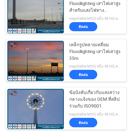
Floodlighting เสาไฟเสาสูง
ใบ
สำหรับแสงไฟทาง
70
มอเตอร์เวย์
เสนอ
negotiable MOQ:หนึ่ง 40 HQ คอนเทนเนอร์
ติดต่อ
อาคารโทรคมนาคม
ราคา
เหล็กรูปหลายเหลี่ยม
Floodlighting เสาไฟเสาสูง
แผนผัง
35m
negotiable MOQ:หนึ่ง 40 HQ คอนเทนเนอร์
เว็บไซต์
ติดต่อ
60
นโยบาย
ข้อบังคับเกี่ยวกับแสงสว่าง
เสาไฟฟ้าเหล็ก
กลางแจ้งของ OEM ที่สลิป
ความ
ร่วมกับ ISO9001
negotiable MOQ:หนึ่ง 40 HQ คอนเทนเนอร์
เป็น
ติดต่อ