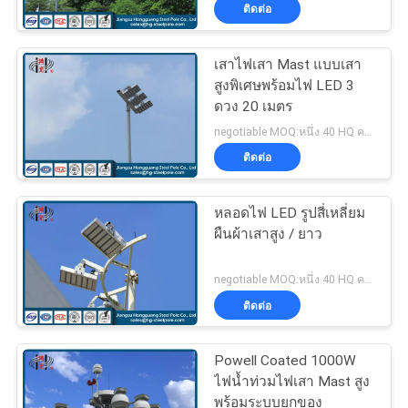
เกี่ยว
ติดต่อ
กับ
เสาไฟเสา Mast แบบเสา
140
เรา
สูงพิเศษพร้อมไฟ LED 3
ดวง 20 เมตร
เสาส่งกำลัง
negotiable MOQ:หนึ่ง 40 HQ คอนเทนเนอร์
ทัวร์
ติดต่อ
โรงงาน
หลอดไฟ LED รูปสี่เหลี่ยม
ผืนผ้าเสาสูง / ยาว
ควบคุม
100
negotiable MOQ:หนึ่ง 40 HQ คอนเทนเนอร์
คุณภาพ
ติดต่อ
เสาเหล็กชุบสังกะสี
Powell Coated 1000W
ติดต่อ
ไฟน้ำท่วมไฟเสา Mast สูง
พร้อมระบบยกของ