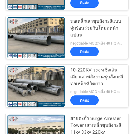
เกี่ยว
ติดต่อ
กับ
หอเหล็กเสาชุบสังกะสีแบบ
140
เรา
จุ่มร้อนร่วมกับโหมดหน้า
แปลน
เสาส่งกำลัง
negotiable MOQ:หนึ่ง 40 HQ คอนเทนเนอร์
ทัวร์
ติดต่อ
โรงงาน
10-220KV วงจรเชิงเส้น
เดียวเสาพลังงานชุบสังกะสี
ท่อเหล็กชีวิตยาว
ควบคุม
100
negotiable MOQ:หนึ่ง 40 HQ คอนเทนเนอร์
คุณภาพ
ติดต่อ
เสาเหล็กชุบสังกะสี
สายตะกั่ว Surge Arrester
ติดต่อ
Tower เสาเหล็กชุบสังกะสี
11kv 33kv 220kv