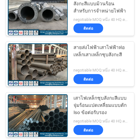
สังกะสีแบบม้วนร้อน
ใบ
สำหรับการจำหน่ายไฟฟ้า
70
เสนอ
negotiable MOQ:หนึ่ง 40 HQ คอนเทนเนอร์
ติดต่อ
อาคารโทรคมนาคม
ราคา
สายส่งไฟฟ้าเสาไฟฟ้าท่อ
เหล็กเสาเหล็กชุบสังกะสี
แผนผัง
negotiable MOQ:หนึ่ง 40 HQ คอนเทนเนอร์
เว็บไซต์
ติดต่อ
60
นโยบาย
เสาไฟเหล็กชุบสังกะสีแบบ
เสาไฟฟ้าเหล็ก
จุ่มร้อนแปดเหลี่ยมแบบตัก
ความ
Iso ข้อต่อรับรอง
negotiable MOQ:หนึ่ง 40 HQ คอนเทนเนอร์
เป็น
ติดต่อ