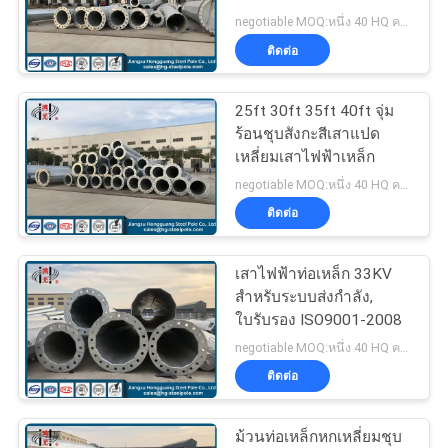
เรา
negotiable MOQ:หนึ่ง 40 HQ คอนเทนเนอร์
ติดต่อ
70
503
SERVICE
25ft 30ft 35ft 40ft จุ่ม
เสาไฟฟ้าเหล็ก
ร้อนชุบสังกะสีเสาแปด
TEMPORARILY
เหลี่ยมเสาไฟฟ้าเหล็ก
UNAVAILABLE
negotiable MOQ:หนึ่ง 40 HQ คอนเทนเนอร์
503
ติดต่อ
SERVICE
เสาไฟฟ้าท่อเหล็ก 33KV
TEMPORARILY
43
สำหรับระบบส่งกำลัง,
UNAVAILABLE
ใบรับรอง ISO9001-2008
โครงสร้างเหล็กย่อย
NGINX
negotiable MOQ:หนึ่ง 40 HQ คอนเทนเนอร์
ติดต่อ
ขอ
ม้วนท่อเหล็กหกเหลี่ยมชุบ