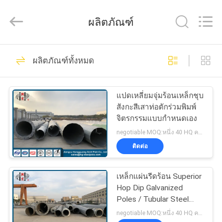
2026
Jiangsu
hongguang
ผลิตภัณฑ์
steel
pole
co.,ltd.
All
325
Rights
บ้าน
Reserved.
ผลิตภัณฑ์ทั้งหมด
เหล็กท่อขั้วโลก
สินค้า
แปดเหลี่ยมจุ่มร้อนเหล็กชุบ
สังกะสีเสาท่อตักร่วมพิมพ์
จิตรกรรมแบบกำหนดเอง
วิดีโอ
negotiable MOQ:หนึ่ง 40 HQ คอนเทนเนอร์
ติดต่อ
258
แสดง
เหล็กแผ่นรีดร้อน Superior
VR
ขั้วไฟฟ้าไฟฟ้า
Hop Dip Galvanized
Poles / Tubular Steel
Tower
negotiable MOQ:หนึ่ง 40 HQ คอนเทนเนอร์