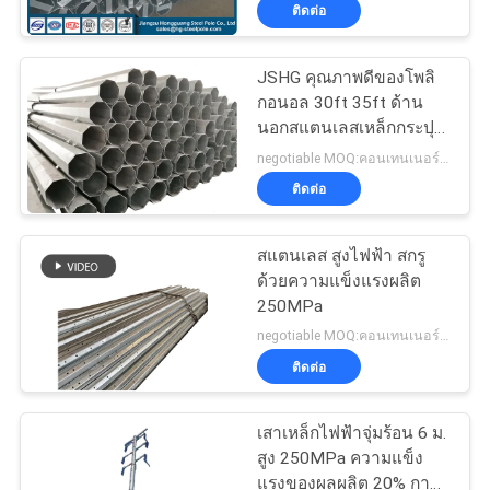
เกี่ยว
ติดต่อ
กับ
JSHG คุณภาพดีของโพลิ
140
เรา
กอนอล 30ft 35ft ด้าน
นอกสแตนเลสเหล็กกระปุก
เสาส่งกำลัง
สําหรับขาย
negotiable MOQ:คอนเทนเนอร์ 40 HQ หนึ่งตู้
ทัวร์
ติดต่อ
โรงงาน
สแตนเลส สูงไฟฟ้า สกรู
ด้วยความแข็งแรงผลิต
250MPa
ควบคุม
100
negotiable MOQ:คอนเทนเนอร์ 40 HQ หนึ่งตู้
คุณภาพ
ติดต่อ
เสาเหล็กชุบสังกะสี
เสาเหล็กไฟฟ้าจุ่มร้อน 6 ม.
ติดต่อ
สูง 250MPa ความแข็ง
แรงของผลผลิต 20% การ