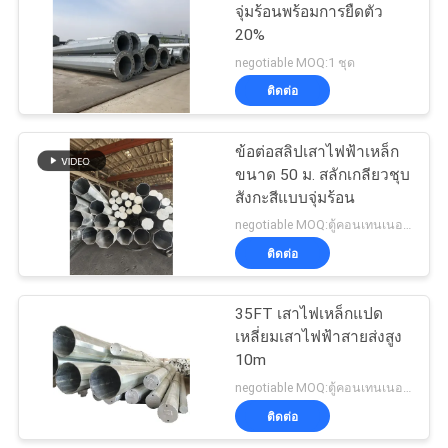
จุ่มร้อนพร้อมการยืดตัว
ใบ
20%
70
เสนอ
negotiable MOQ:1 ชุด
ติดต่อ
อาคารโทรคมนาคม
ราคา
ข้อต่อสลิปเสาไฟฟ้าเหล็ก
ขนาด 50 ม. สลักเกลียวชุบ
แผนผัง
สังกะสีแบบจุ่มร้อน
negotiable MOQ:ตู้คอนเทนเนอร์ 40 HQ หนึ่งตู้
เว็บไซต์
ติดต่อ
60
นโยบาย
35FT เสาไฟเหล็กแปด
เสาไฟฟ้าเหล็ก
เหลี่ยมเสาไฟฟ้าสายส่งสูง
ความ
10m
negotiable MOQ:ตู้คอนเทนเนอร์ 40 HQ หนึ่งตู้
เป็น
ติดต่อ