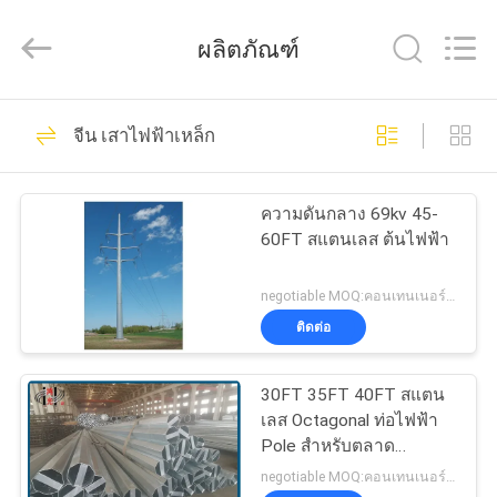
2026
Jiangsu
hongguang
ผลิตภัณฑ์
steel
pole
co.,ltd.
All
325
Rights
บ้าน
Reserved.
จีน เสาไฟฟ้าเหล็ก
เหล็กท่อขั้วโลก
สินค้า
ความดันกลาง 69kv 45-
60FT สแตนเลส ต้นไฟฟ้า
วิดีโอ
negotiable MOQ:คอนเทนเนอร์ 40 HQ หนึ่งตู้
ติดต่อ
258
แสดง
30FT 35FT 40FT สแตน
VR
ขั้วไฟฟ้าไฟฟ้า
เลส Octagonal ท่อไฟฟ้า
Pole สําหรับตลาด
ฟิลิปปินส์
negotiable MOQ:คอนเทนเนอร์ 40 HQ หนึ่งตู้